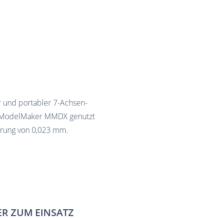
er und portabler 7-Achsen-
 ModelMaker MMDX genutzt
erung von 0,023 mm.
ER ZUM EINSATZ