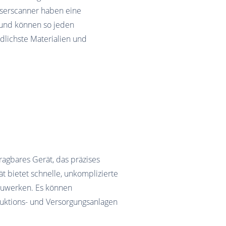
aserscanner haben eine
 und können so jeden
lichste Materialien und
ragbares Gerät, das präzises
t bietet schnelle, unkomplizierte
auwerken. Es können
uktions- und Versorgungsanlagen