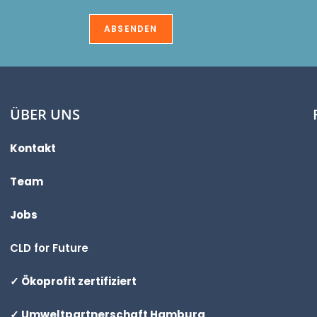
u
n
g
ABSENDEN
*
ÜBER UNS
Kontakt
Team
Jobs
CLD for Future
✓ Ökoprofit zertifiziert
✓ Umweltpartnerschaft Hamburg