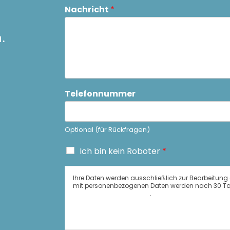
Nachricht
*
.
Telefonnummer
Optional (für Rückfragen)
B
Ich bin kein Roboter
*
e
s
t
Ihre Daten werden ausschließlich zur Bearbeitun
mit personenbezogenen Daten werden nach 30 Tage
ä
Datenschutzrichtlinie
.
t
i
g