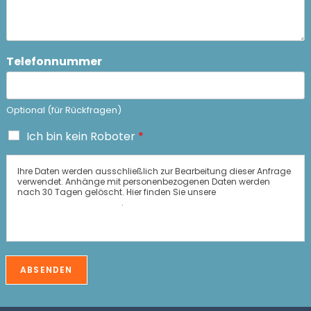
Telefonnummer
Optional (für Rückfragen)
B
Ich bin kein Roboter
*
e
s
Ihre Daten werden ausschließlich zur Bearbeitung dieser Anfrage
t
verwendet. Anhänge mit personenbezogenen Daten werden
ä
nach 30 Tagen gelöscht. Hier finden Sie unsere
Datenschutzrichtlinie
.
t
i
g
u
n
ABSENDEN
g
*