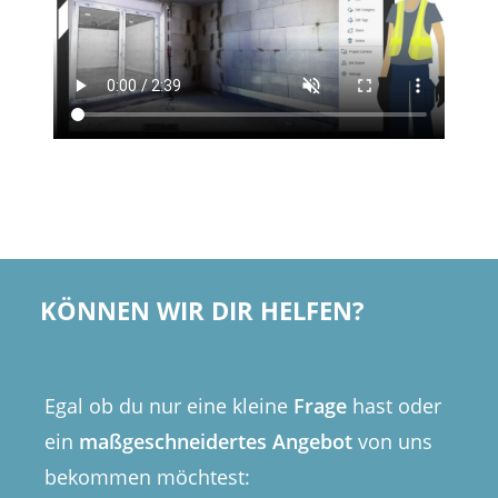
KÖNNEN WIR DIR HELFEN?
Egal ob du nur eine kleine
Frage
hast oder
ein
maßgeschneidertes Angebot
von uns
bekommen möchtest: